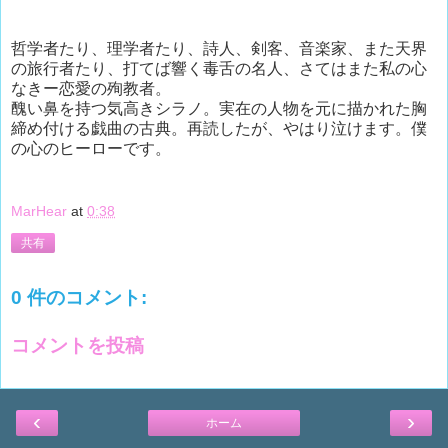
哲学者たり、理学者たり、詩人、剣客、音楽家、また天界
の旅行者たり、打てば響く毒舌の名人、さてはまた私の心
なきー恋愛の殉教者。
醜い鼻を持つ気高きシラノ。実在の人物を元に描かれた胸
締め付ける戯曲の古典。再読したが、やはり泣けます。僕
の心のヒーローです。
MarHear
at
0:38
共有
0 件のコメント:
コメントを投稿
‹
›
ホーム