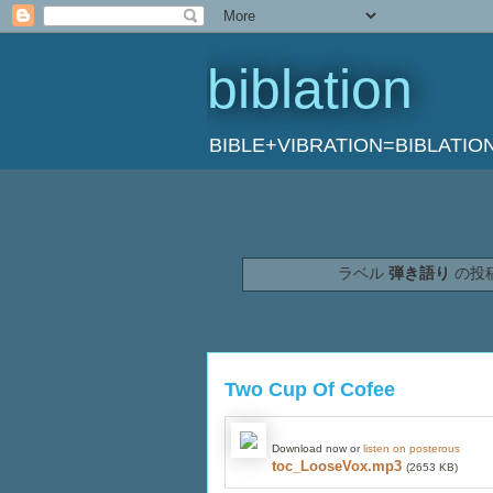
biblation
BIBLE+VIBRATION=BIBL
ラベル
弾き語り
の投
Two Cup Of Cofee
Download now or
listen on posterous
toc_LooseVox.mp3
(2653 KB)