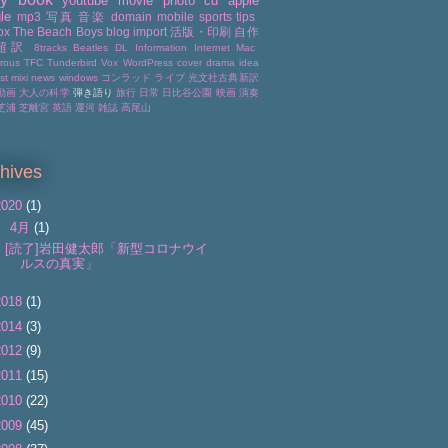
youtube
movie
photo
cd
apple
le
mp3
写真
音楽
domain
mobile
sports
tips
ox
The Beach Boys
blog
import
活版・印刷
自作
超訳
8tracks
Beatles
DL
Information
Internet
Mac
rous
TFC
Tunderbird
Vox
WordPress
cover
drama
idea
ist
mixi
news
windows
コンラッド
ライブ
光文社古典新訳
動画
大人の科学
弾き語り
旅行
日常
日比谷公園
映画
演奏
芝浦
芝離宮
英語
運河
雑誌
高尾山
hives
2020
(1)
▼
4月
(1)
[読了]岩田健太郎「新型コロナウイ
ルスの真実」
2018
(1)
2014
(3)
2012
(9)
2011
(15)
2010
(22)
2009
(45)