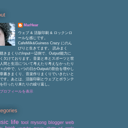
ut
MarHear
ウェブ & 活版印刷 & ロックンロ
ールな感じです。
CafeMilk&Guiness Crazy にのん
びりと生きてます。 読みまく
聴きまくりのInput一辺倒で、Output能力に
く欠けております。音楽と本とスポーツと世
人間と生活について考えたり考えなかったり
々の中で、いつの日かOutputの割合を増やし
章書きまくり、音楽作りまくりでいきたいと
です。あとは、活版印刷とウェブとボランテ
を行ったり来たりの繰り返し。
プロフィールを表示
egories
sic
life
tool
mysong
blogger
web
ry
book