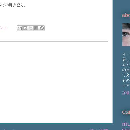
Voxでの弾き語り。
abo
メント:
り・
著し
界と
の日
て文
もの
ィア
詳細
Cat
mu
dia