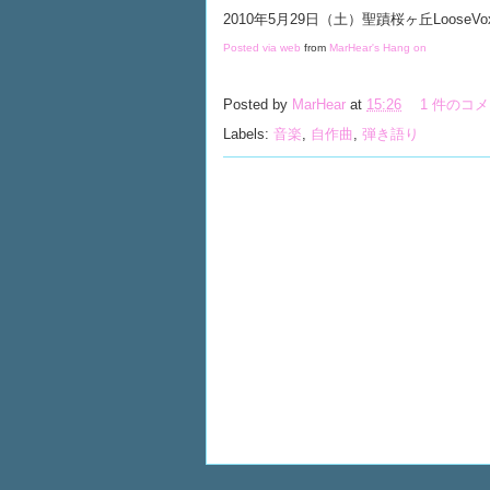
2010年5月29日（土）聖蹟桜ヶ丘Loose
Posted via web
from
MarHear's Hang on
Posted by
MarHear
at
15:26
1 件のコ
Labels:
音楽
,
自作曲
,
弾き語り