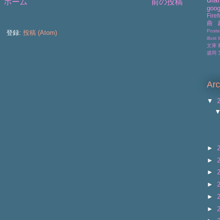
ホーム
前の投稿
goog
Firef
曲
Poste
登録:
投稿 (Atom)
illust
l
文庫
盛岡
Arc
▼
►
►
►
►
►
►