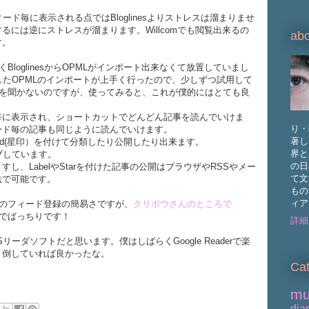
ド毎に表示される点ではBloglinesよりストレスは溜まりませ
には逆にストレスが溜まります。Willcomでも閲覧出来るの
abo
す。
上手くBloglinesからOPMLがインポート出来なくて放置していまし
したOPMLのインポートが上手く行ったので、少しずつ試用して
良い評価を聞かないのですが、使ってみると、これが僕的にはとても良
毎に表示され、ショートカットでどんどん記事を読んでいけま
り・
ば、各フィード毎の記事も同じように読んでいけます。
著し
red(星印）を付けて分類したり公開したり出来ます。
界と
イブしています。
の日
来ますし、LabelやStarを付けた記事の公開はブラウザやRSSやメー
て文
法で可能です。
もの
ィア
erへのフィード登録の簡易さですが、
クリボウさんのところで
でばっちりです！
詳細
ーダソフトだと思います。僕はしばらくGoogle Readerで楽
り倒していれば良かったな。
Cat
mu
dia