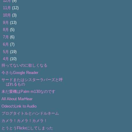
►
12月
(9)
►
11月
(12)
►
10月
(3)
►
9月
(13)
►
8月
(5)
►
7月
(6)
►
6月
(7)
►
5月
(19)
▼
4月
(10)
持ってないのに欲しくなる
今さらGoogle Reader
サードまたはシスターラバーズと呼
ばれるもの
未だ愛機はPalm m130なのです
All About MarHear
OdeoのLink to Audio
ブログタイトルとハンドルネーム
カメラ！カメラ！カメラ！
とうとうFlickrにしてしまった