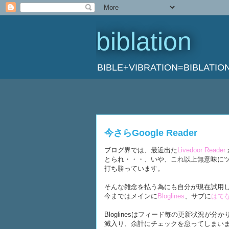
biblation
BIBLE+VIBRATION=BIBL
今さらGoogle Reader
ブログ界では、最近出た
Livedoor Reader
とられ・・・、いや、これ以上無意味に
打ち勝っています。
そんな雑念を払う為にも自分が現在試用し
今まではメインに
Bloglines
、サブに
はてな
Bloglinesはフィード毎の更新状況
滅入り、余計にチェックを怠ってしまい