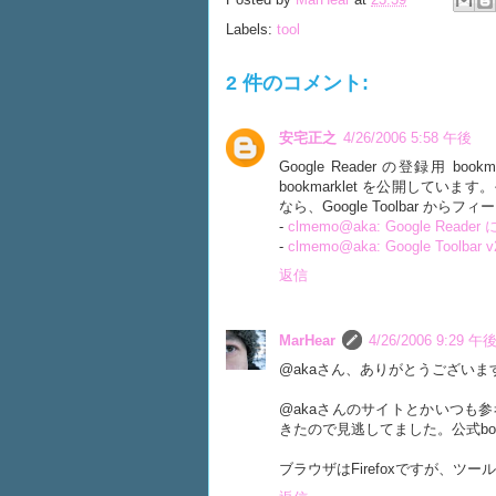
Labels:
tool
2 件のコメント:
安宅正之
4/26/2006 5:58 午後
Google Reader の登録用 b
bookmarklet を公開してい
なら、Google Toolbar か
-
clmemo@aka: Google Reade
-
clmemo@aka: Google T
返信
MarHear
4/26/2006 9:29 午
@akaさん、ありがとうございま
@akaさんのサイトとかいつも参考
きたので見逃してました。公式boo
ブラウザはFirefoxですが、ツ