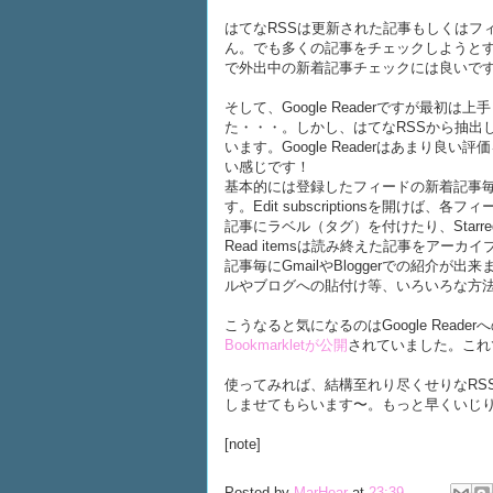
はてなRSSは更新された記事もしくはフィー
ん。でも多くの記事をチェックしようとする
で外出中の新着記事チェックには良いで
そして、Google Readerですが最初は
た・・・。しかし、はてなRSSから抽出
います。Google Readerはあまり
い感じです！
基本的には登録したフィードの新着記事
す。Edit subscriptionsを開け
記事にラベル（タグ）を付けたり、Star
Read itemsは読み終えた記事をアーカ
記事毎にGmailやBloggerでの紹介が出
ルやブログへの貼付け等、いろいろな方
こうなると気になるのはGoogle Read
Bookmarkletが公開
されていました。これ
使ってみれば、結構至れり尽くせりなRSSリ
しませてもらいます〜。もっと早くいじ
[note]
Posted by
MarHear
at
23:39