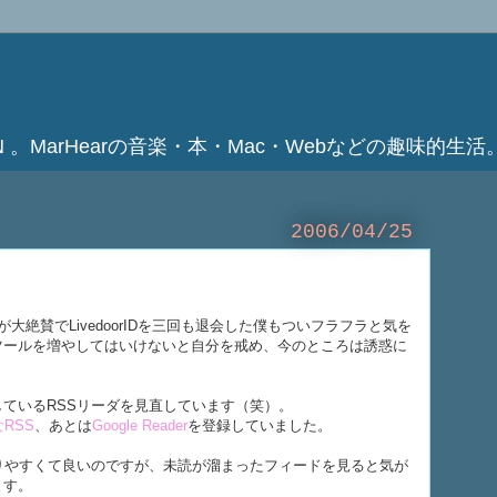
ATION 。MarHearの音楽・本・Mac・Webなどの趣味的生活
2006/04/25
が大絶賛でLivedoorIDを三回も退会した僕もついフラフラと気を
ツールを増やしてはいけないと自分を戒め、今のところは誘惑に
ているRSSリーダを見直しています（笑）。
RSS
、あとは
Google Reader
を登録していました。
が分かりやすくて良いのですが、未読が溜まったフィードを見ると気が
ます。