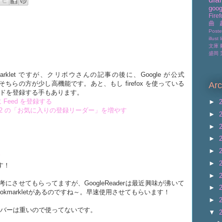
goog
Firef
曲
Poste
illust
l
文庫
盛岡
ookmarklet ですが、クリボウさんの記事の後に、Google が公式
ます。そちらの方が少し高機能です。あと、もし firefox を使っている
Arc
らフィードを登録する手もあります。
r に Feed を登録する
►
oolbar v2 の「お気に入りの登録リーダー」を増やす
►
►
►
►
後
►
す！
►
にさせてもらってますが、GoogleReaderは最近興味が沸いて
►
kmarkletがあるのですね～。早速使用させてもらいます！
►
ールバーは重いので使ってないです。
▼