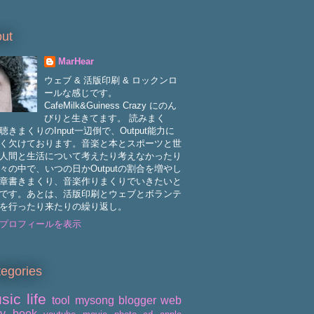
ut
MarHear
ウェブ & 活版印刷 & ロックンロ
ールな感じです。
CafeMilk&Guiness Crazy にのん
びりと生きてます。 読みまく
聴きまくりのInput一辺倒で、Output能力に
く欠けております。音楽と本とスポーツと世
人間と生活について考えたり考えなかったり
々の中で、いつの日かOutputの割合を増やし
章書きまくり、音楽作りまくりでいきたいと
です。あとは、活版印刷とウェブとボランテ
を行ったり来たりの繰り返し。
プロフィールを表示
egories
sic
life
tool
mysong
blogger
web
ry
book