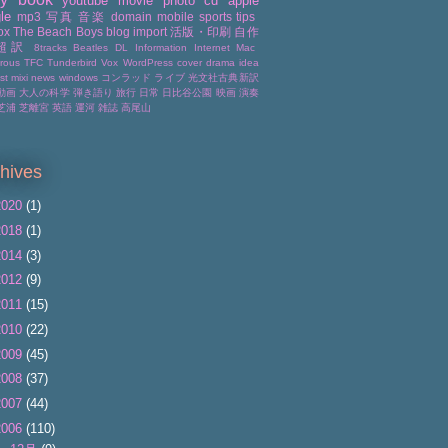
youtube
movie
photo
cd
apple
le
mp3
写真
音楽
domain
mobile
sports
tips
ox
The Beach Boys
blog
import
活版・印刷
自作
超訳
8tracks
Beatles
DL
Information
Internet
Mac
rous
TFC
Tunderbird
Vox
WordPress
cover
drama
idea
ist
mixi
news
windows
コンラッド
ライブ
光文社古典新訳
動画
大人の科学
弾き語り
旅行
日常
日比谷公園
映画
演奏
芝浦
芝離宮
英語
運河
雑誌
高尾山
hives
2020
(1)
2018
(1)
2014
(3)
2012
(9)
2011
(15)
2010
(22)
2009
(45)
2008
(37)
2007
(44)
2006
(110)