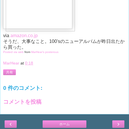
via
amazon.co.jp
そうだ、大事なこと。100'sのニューアルバムが昨日出たか
ら買った。
Posted via web
from
MarHear's posterous
MarHear
at
0:18
共有
0 件のコメント:
コメントを投稿
‹
›
ホーム