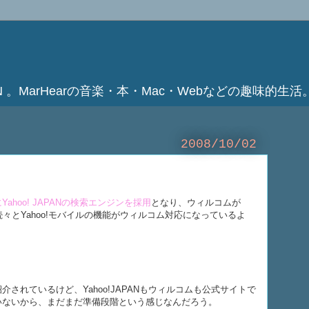
ATION 。MarHearの音楽・本・Mac・Webなどの趣味的生活
2008/10/02
ahoo! JAPANの検索エンジンを採用
となり、ウィルコムが
続々とYahoo!モバイルの機能がウィルコム対応になっているよ
されているけど、Yahoo!JAPANもウィルコムも公式サイトで
いないから、まだまだ準備段階という感じなんだろう。