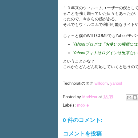
１０年来のウィルコムユーザーの僕としては、
ることを強く願っていた日々もあったが、
ったので、今さらの感がある。
それでもウィルコムで利用可能なサイト
ちょっと僕のWILLCOM9でもYahoo!
Yahoo!ブログは「お使いの機種
Yahoo!フォトはログインは出来
ということかな？
これからどんどん対応していくと思うので、
Technoratiのタグ
willcom
,
yahoo!
Posted by
MarHear
at
18:09
Labels:
mobile
0 件のコメント:
コメントを投稿