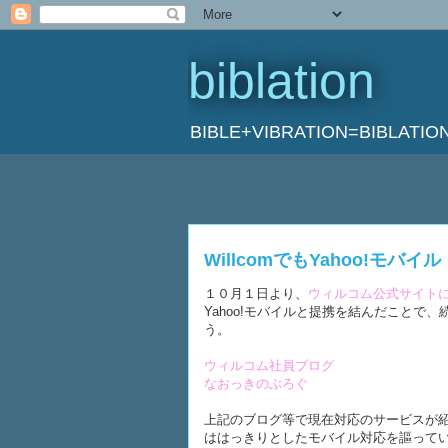
biblation
BIBLE+VIBRATION=BIBL
WillcomでもYahoo!モバイル
１０月１日より、
ウィルコム公式サイトにY
Yahoo!モバイルと提携を結んだことで、
う。
ウィルコム社員ブログ
なおっきのぶろぐ
上記のブログ等で現在対応のサービスが紹介
ははっきりとしたモバイル対応を謳って