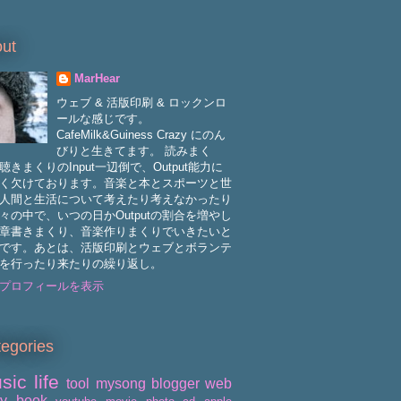
ut
MarHear
ウェブ & 活版印刷 & ロックンロ
ールな感じです。
CafeMilk&Guiness Crazy にのん
びりと生きてます。 読みまく
聴きまくりのInput一辺倒で、Output能力に
く欠けております。音楽と本とスポーツと世
人間と生活について考えたり考えなかったり
々の中で、いつの日かOutputの割合を増やし
章書きまくり、音楽作りまくりでいきたいと
です。あとは、活版印刷とウェブとボランテ
を行ったり来たりの繰り返し。
プロフィールを表示
egories
sic
life
tool
mysong
blogger
web
ry
book