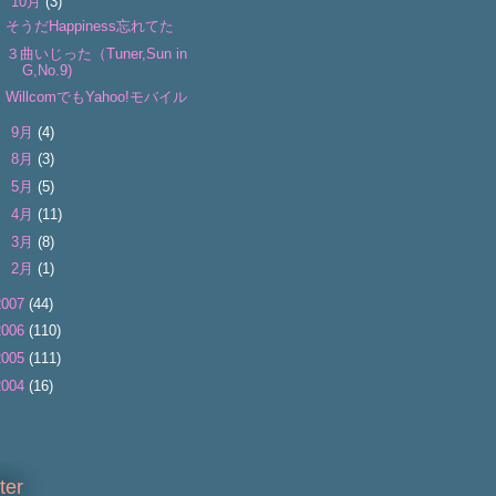
▼
10月
(3)
そうだHappiness忘れてた
３曲いじった（Tuner,Sun in
G,No.9)
WillcomでもYahoo!モバイル
►
9月
(4)
►
8月
(3)
►
5月
(5)
►
4月
(11)
►
3月
(8)
►
2月
(1)
2007
(44)
2006
(110)
2005
(111)
2004
(16)
tter