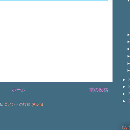
►
►
ホーム
前の投稿
►
►
録:
コメントの投稿 (Atom)
twi