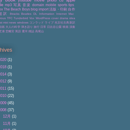
youtube
movie
photo
cd
apple
le
mp3
写真
音楽
domain
mobile
sports
tips
ox
The Beach Boys
blog
import
活版・印刷
自作
超訳
8tracks
Beatles
DL
Information
Internet
Mac
rous
TFC
Tunderbird
Vox
WordPress
cover
drama
idea
ist
mixi
news
windows
コンラッド
ライブ
光文社古典新訳
動画
大人の科学
弾き語り
旅行
日常
日比谷公園
映画
演奏
芝浦
芝離宮
英語
運河
雑誌
高尾山
hives
2020
(1)
2018
(1)
2014
(3)
2012
(9)
2011
(15)
2010
(22)
2009
(45)
2008
(37)
►
12月
(1)
►
11月
(1)