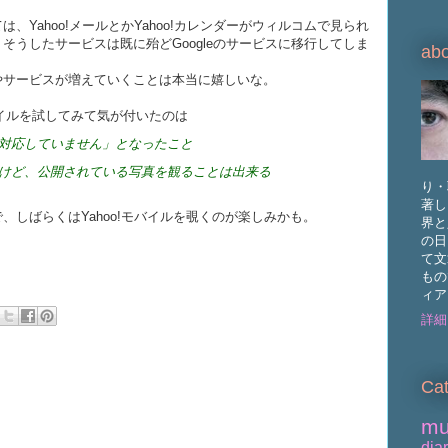
Yahoo!メールとかYahoo!カレンダーがウィルコムで見られ
そうしたサービスは既に殆どGoogleのサービスに移行してしま
abo
やサービスが増えていくことは本当に嬉しいな。
モバイルを試してみて気が付いたのは
には対応していません」となったこと
ないけど、公開されている写真を観ることは出来る
り・
著し
しばらくはYahoo!モバイルを覗くのが楽しみかも。
界と
の日
て文
もの
ィア
詳細
Cat
mu
dia