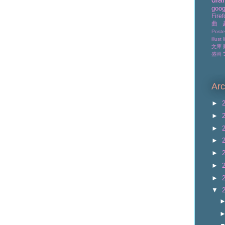
goog
Firef
曲
Poste
illust
l
文庫
盛岡
Arc
►
►
►
►
►
►
►
▼