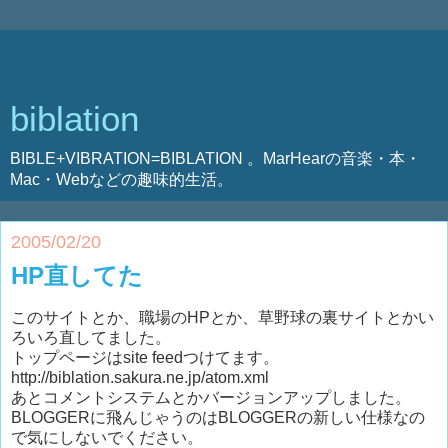
biblation
BIBLE+VIBRATION=BIBLATION 。MarHearの音楽・本・
Mac・Webなどの趣味的生活。
2005/02/20
HP直してた
このサイトとか、職場のHPとか、草野球の裏サイトとかい
ろいろ直してました。
トップページはsite feedつけてます。
http://biblation.sakura.ne.jp/atom.xml
あとコメントシステムとかバージョンアップしました。
BLOGGERに飛んじゃうのはBLOGGERの新しい仕様なの
で気にしないでください。